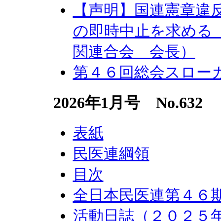
【声明】国連憲章違
の即時中止を求める
関連合会 会長）
第４６回総会スロー
2026年1月号 No.632
表紙
民医連綱領
目次
全日本民医連第４６
活動日誌（２０２５