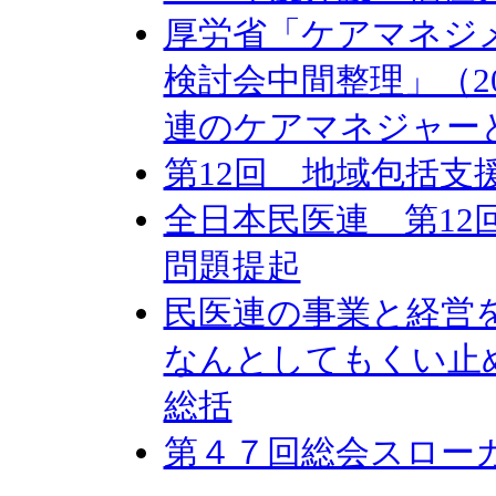
厚労省「ケアマネジ
検討会中間整理」（20
連のケアマネジャー
第12回 地域包括支
全日本民医連 第12
問題提起
民医連の事業と経営
なんとしてもくい止
総括
第４７回総会スロー