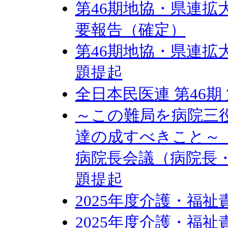
第46期地協・県連拡
要報告（確定）
第46期地協・県連拡
題提起
全日本民医連 第46期
～この難局を病院三
達の成すべきこと～ 
病院長会議（病院長
題提起
2025年度介護・福
2025年度介護・福