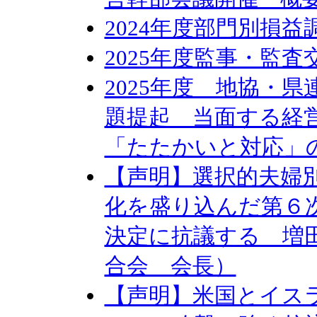
2024年度部門別損
2025年度監事・監
2025年度 地協・
題提起 当面する経
「たたかいと対応」
【声明】選択的夫婦
化を盛り込んだ第６
決定に抗議する 増
合会 会長）
【声明】米国とイス