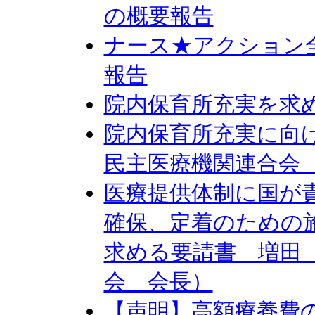
の概要報告
ナース★アクション
報告
院内保育所充実を求
院内保育所充実に向
民主医療機関連合会
医療提供体制に国が
確保、定着のための
求める要請書 増田
会 会長）
【声明】高額療養費