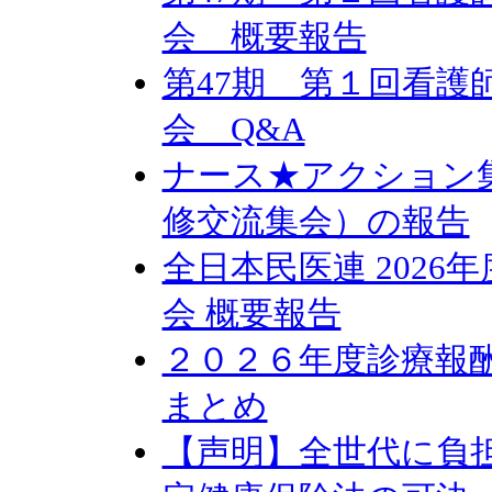
会 概要報告
第47期 第１回看護
会 Q&A
ナース★アクション
修交流集会）の報告
全日本民医連 202
会 概要報告
２０２６年度診療報
まとめ
【声明】全世代に負