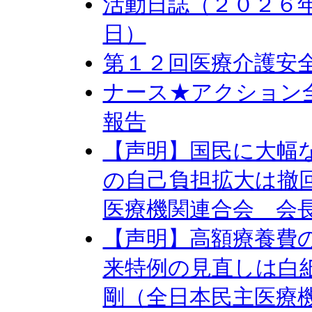
活動日誌（２０２６年
日）
第１２回医療介護安
ナース★アクション
報告
【声明】国民に大幅な
の自己負担拡大は撤
医療機関連合会 会
【声明】高額療養費
来特例の見直しは白
剛（全日本民主医療