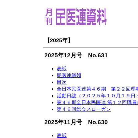
【2025年】
2025年12月号 No.631
表紙
民医連綱領
目次
全日本民医連第４６期 第２２回理
活動日誌（２０２５年１０月１９日
第４６期全日本民医連 第１２回職員
第４６回総会スローガン
2025年11月号 No.630
表紙